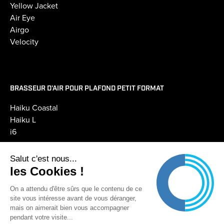
Yellow Jacket
Air Eye
Airgo
Velocity
BRASSEUR D'AIR POUR PLAFOND PETIT FORMAT
Haiku Coastal
Haiku L
i6
Salut c'est nous...
PILOTAGE GTC GTB
les Cookies !
Pilotage BAFCon
On a attendu d'être sûrs que le contenu de ce
site vous intéresse avant de vous déranger,
© Copyright 2022 Turbobrise ⎮
Mentions légales
mais on aimerait bien vous accompagner
pendant votre visite...