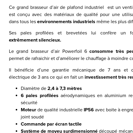
Ce grand brasseur d’air de plafond industriel est un venti
est conçu avec des matériaux de qualité pour une utilisa
dans tous les
environnements industriels
même les plus diff
Ses pales profilées et brevetées lui confère un f
extrêmement silencieux.
Le grand brasseur d’air Powerfoil 6
consomme très peu
permet de rafraichir et d’améliorer le chauffage à moindre c
Il bénéficie d’une garantie mécanique de 7 ans et d
électrique de 3 ans ce qui en fait un
investissement très re
Diamètre de
2,4 à 7,3 mètres
6 pales profilées
aérodynamiques en aluminium ren
sécurité
Moteur
de qualité industrielle
IP56
avec boite à engr
joint soudé
Commande par écran tactile
Système de moyeu surdimensionné
découpé mécani