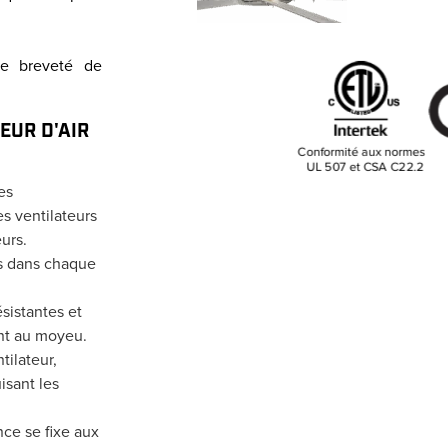
e breveté de
EUR D'AIR
es
es ventilateurs
urs.
es dans chaque
sistantes et
xent au moyeu.
ilateur,
isant les
ce se fixe aux