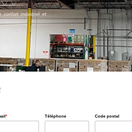
 confort industriel et
R
ail
*
Téléphone
Code postal