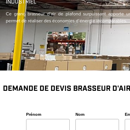
INDUSTRIEL
Ce grand brasseur d’air de plafond surpuissant apporte un
permet de réaliser des économies d’énergie incomparables.
DEMANDE DE DEVIS BRASSEUR D'AI
Prénom
Nom
Em