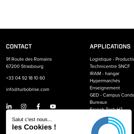
CONTACT
APPLICATIONS
91 Route des Romains
Logistique - Producti
67200 Strasbourg
Technicentre SNCF
IRAM - hangar
+33 04 92 18 10 60
Hypermarchés
Enseignement
info@turbobrise.com
GED - Campus Condo
Bureaux
French Tech H7
Crédit Mutuel
Salut c'est nous...
Aeroports
les Cookies !
Gymnases