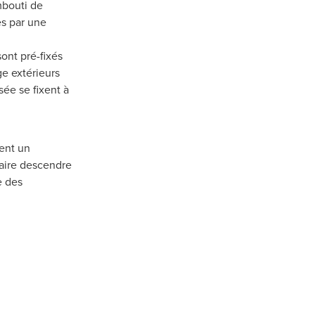
mbouti de
es par une
ont pré-fixés
ge extérieurs
sée se fixent à
ent un
aire descendre
e des