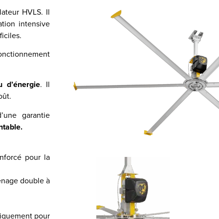
lateur HVLS. Il
tion intensive
iciles.
onctionnement
 d’énergie
. Il
oût.
’une garantie
ntable.
forcé pour la
enage double à
quement pour