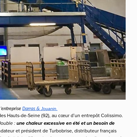
Jouanin.
’entreprise 
Darras & 
es Hauts-de-Seine (92), au cœur d’un entrepôt Colissimo.
double :
une chaleur excessive en été et un besoin de
ndateur et président de Turbobrise, distributeur français