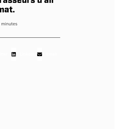
rasseurs d’air
mat.
minutes
tter
LinkedIn
Email