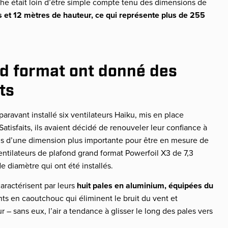
âche était loin d’être simple compte tenu des dimensions de
s et 12 mètres de hauteur, ce qui représente plus de 255
nd format ont donné des
nts
paravant installé six ventilateurs Haiku, mis en place
atisfaits, ils avaient décidé de renouveler leur confiance à
eils d’une dimension plus importante pour être en mesure de
ventilateurs de plafond grand format Powerfoil X3 de 7,3
 diamètre qui ont été installés.
aractérisent par leurs
huit pales en aluminium, équipées du
nts en caoutchouc qui éliminent le bruit du vent et
ur – sans eux, l’air a tendance à glisser le long des pales vers