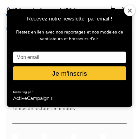
91 Route des Romains - 67200 Strasbourg
+33 04 92 18 10 60
info@turbobrise.com
Recevez notre newsletter par email !
DEMANDER UN DEVIS
Restez en lien avec nos reportages et nos modèles de
ventilateurs et brasseurs d'air.
Juin 23, 2023
Comment rafraîchir
Saisissez
votre
e-
les bureaux sans
mail
Je m'inscris
climatisation avec les
brasseurs d’air ?
Marketing par
ActiveCampaign
Temps de lecture :
5
minutes