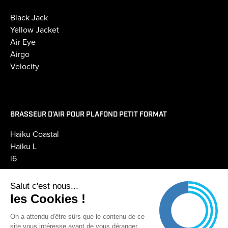
Black Jack
Yellow Jacket
Air Eye
Airgo
Velocity
BRASSEUR D'AIR POUR PLAFOND PETIT FORMAT
Haiku Coastal
Haiku L
i6
Salut c'est nous...
PILOTAGE GTC GTB
les Cookies !
Pilotage BAFCon
On a attendu d'être sûrs que le contenu de ce
site vous intéresse avant de vous déranger,