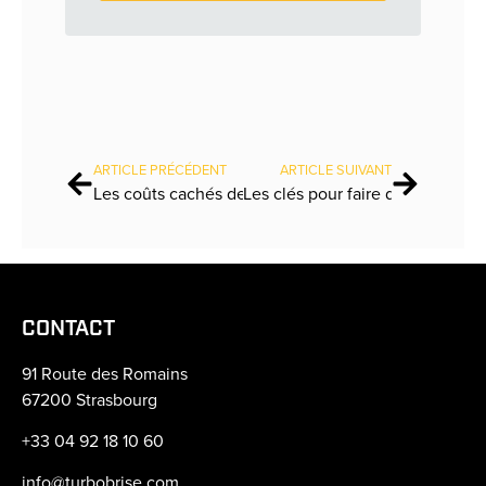
ARTICLE PRÉCÉDENT
ARTICLE SUIVANT
Les coûts cachés de la canicule en entreprise : comment les brasseurs d’air professionnels peuvent aider ?
CONTACT
91 Route des Romains
67200 Strasbourg
+33 04 92 18 10 60
info@turbobrise.com