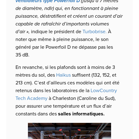
ventilateurs type Powerfoil D
(jusqu’à 7 mètres
de diamètre, ndlr) qui, en fonctionnant à pleine
puissance, déstratifient et créent un courant d’air
capable de rafraîchir d’importants volumes
d’air »,
indique le président de
Turbobrise.
À
noter que même à pleine puissance, le son
généré par le Powerfoil D ne dépasse pas les
35 dB.
En revanche, si les plafonds sont à moins de 3
mètres du sol, des
Haikus
suffisent (132, 152, et
213 cm). C’est d’ailleurs ces modèles qui ont été
retenus dans les laboratoires de la
LowCountry
Tech Academy
à Charleston (Caroline du Sud),
pour assurer une température et un flux d’air
constants dans des
salles informatiques.