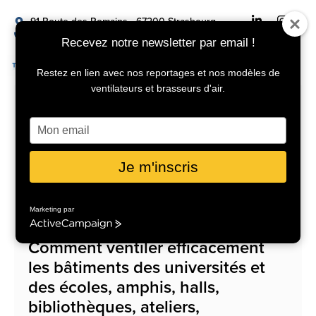
91 Route des Romains - 67200 Strasbourg
+33 04 92 18 10 60
info@turbobrise.com
Recevez notre newsletter par email !
DEMANDER UN DEVIS
Restez en lien avec nos reportages et nos modèles de
ventilateurs et brasseurs d'air.
Août 25, 2021
Améliorer la
Saisissez
votre
e-
ventilation des
mail
Je m'inscris
bâtiments dédiés à
l’enseignement.
Marketing par
ActiveCampaign
Comment ventiler efficacement
les bâtiments des universités et
des écoles, amphis, halls,
bibliothèques, ateliers,