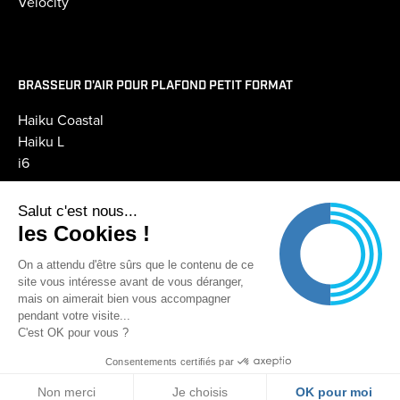
Velocity
BRASSEUR D'AIR POUR PLAFOND PETIT FORMAT
Haiku Coastal
Haiku L
i6
Salut c'est nous...
PILOTAGE GTC GTB
les Cookies !
Pilotage BAFCon
On a attendu d'être sûrs que le contenu de ce
site vous intéresse avant de vous déranger,
© Copyright 2022 Turbobrise ⎮
Mentions légales
mais on aimerait bien vous accompagner
pendant votre visite...
C'est OK pour vous ?
Consentements certifiés par
Non merci
Je choisis
OK pour moi